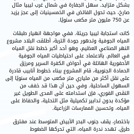
بشكل متزايد. سهل الجفارة في شمال غرب ليبيا مثال
صارخ، حيث تحول الفائض في الخمسينيات إلى عجز يزيد
عن 750 مليون متر مكعب سنويًا.
كانت استجابة ليبيا جريئة. ففي مواجهة انهيار طبقات
المياه الجوفية وتدهور جودة التربة، أطلقت البلاد مشروع
النهر الصناعي العظيم، وهو أحد أكبر خطط نقل المياه
في العالم. بالاعتماد على احتياطيات المياه الجوفية
الأحفورية الهائلة في أحواض الكفرة السرير ومرزق
الحمادة الجنوبية، قام المشروع ببناء خطوط أنابيب قادرة
على نقل أكثر من ملياري متر مكعب من المياه سنويًا إلى
السهول الساحلية. وفي حين أن هذا قد خفف من
النقص الفوري، فإن استدامته على المدى الطويل غير
مؤكدة بدون تدابير تكميلية مثل التحلية، والحفاظ على
المياه، وتحسين الممارسات الزراعية.
باختصار، يقف جنوب البحر الأبيض المتوسط عند مفترق
طرق. تهدد ندرة المياه، التي تحركها الضغوط