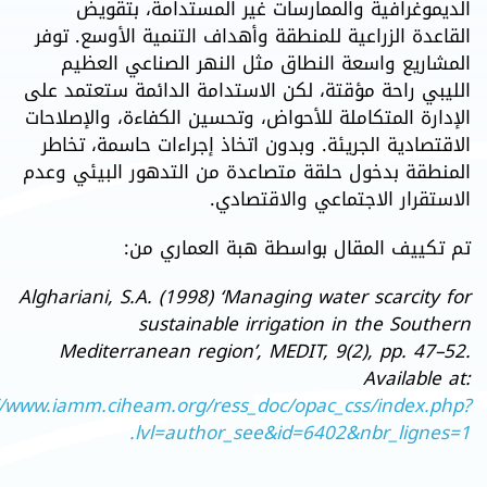
الديموغرافية والممارسات غير المستدامة، بتقويض
القاعدة الزراعية للمنطقة وأهداف التنمية الأوسع. توفر
المشاريع واسعة النطاق مثل النهر الصناعي العظيم
الليبي راحة مؤقتة، لكن الاستدامة الدائمة ستعتمد على
الإدارة المتكاملة للأحواض، وتحسين الكفاءة، والإصلاحات
الاقتصادية الجريئة. وبدون اتخاذ إجراءات حاسمة، تخاطر
المنطقة بدخول حلقة متصاعدة من التدهور البيئي وعدم
الاستقرار الاجتماعي والاقتصادي.
تم تكييف المقال بواسطة هبة العماري من:
Alghariani, S.A. (1998) ‘Managing water scarcity for
sustainable irrigation in the Southern
Mediterranean region’, MEDIT, 9(2), pp. 47–52.
Available at:
//www.iamm.ciheam.org/ress_doc/opac_css/index.php?
lvl=author_see&id=6402&nbr_lignes=1.