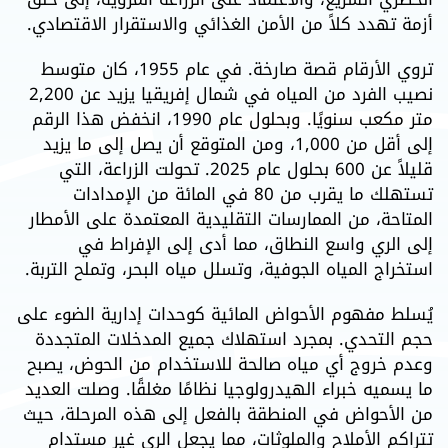
أزمة تهدد كلاً من الأمن الغذائي والاستقرار الاقتصادي.
تروي الأرقام قصة صارخة. في عام 1955، كان متوسط
نصيب الفرد من المياه في شمال إفريقيا يزيد عن 2,200
متر مكعب سنويًا. وبحلول عام 1990، انخفض هذا الرقم
إلى أقل من 1,000، ومن المتوقع أن يصل إلى ما يزيد
قليلاً عن 600 بحلول عام 2025. تحولت الزراعة، التي
تستهلك ما يقرب من 80 في المائة من الإمدادات
المتاحة، من الممارسات التقليدية المعتمدة على الأمطار
إلى الري واسع النطاق، مما أدى إلى الإفراط في
استخراج المياه الجوفية، وتسلل مياه البحر، وتملح التربة.
يُسلط مفهوم الأحواض المائية كوحدات إدارية الضوء على
حجم التحدي. بمجرد استهلاك جميع المدخلات المتجددة
وعدم خروج أي مياه صالحة للاستخدام من الحوض، يصبح
ما يسميه خبراء الهيدرولوجيا نظامًا مغلقًا. وصلت العديد
من الأحواض في المنطقة بالفعل إلى هذه المرحلة، حيث
تتراكم الأملاح والملوثات، مما يجعل الري غير مستدام